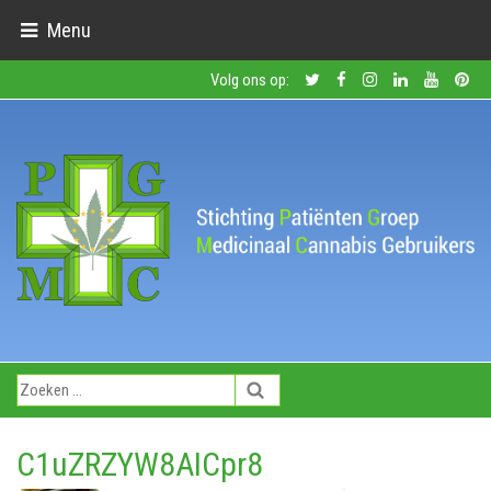
Menu
Volg ons op:
C1uZRZYW8AICpr8