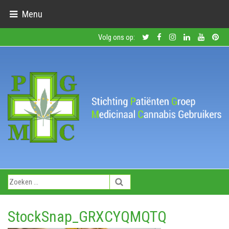
Menu
Volg ons op:
StockSnap_GRXCYQMQTQ