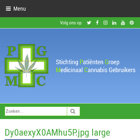
Menu
Volg ons op:
Dy0aexyX0AMhu5P.jpg large