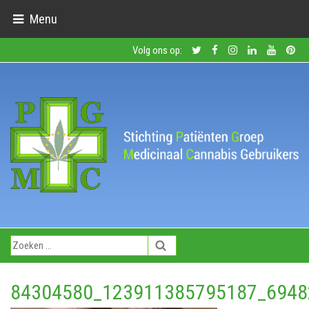
Menu
Volg ons op:
84304580_123911385795187_6948