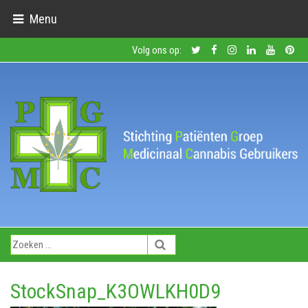
Menu
Volg ons op:
StockSnap_K3OWLKH0D9