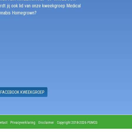
rdt jij ook lid van onze kweekgroep Medical
nnabis Homegrown?
FACEBOOK KWEEKGROEP
ntact
Privacyverklaring
Disclaimer
Copyright 2018-2026 PGMCG