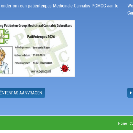
ieronder om een patiëntenpas Medicinale Cannabis PGMCG aan te
Wo
Ca
IËNTENPAS AANVRAGEN
Home
Co