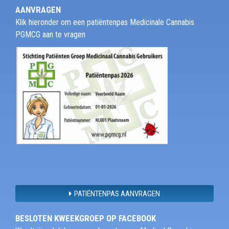
AANVRAGEN
Klik hieronder om een patiëntenpas Medicinale Cannabis
PGMCG aan te vragen
PATIËNTENPAS AANVRAGEN
BESLOTEN KWEEKGROEP OP FACEBOOK