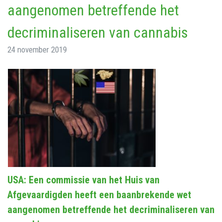
aangenomen betreffende het
decriminaliseren van cannabis
24 november 2019
USA: Een commissie van het Huis van
Afgevaardigden heeft een baanbrekende wet
aangenomen betreffende het decriminaliseren van