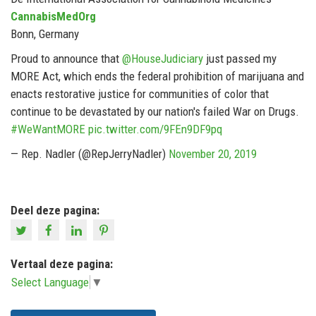
CannabisMedOrg
Bonn, Germany
Proud to announce that
@HouseJudiciary
just passed my
MORE Act, which ends the federal prohibition of marijuana and
enacts restorative justice for communities of color that
continue to be devastated by our nation's failed War on Drugs.
#WeWantMORE
pic.twitter.com/9FEn9DF9pq
— Rep. Nadler (@RepJerryNadler)
November 20, 2019
Deel deze pagina:
Vertaal deze pagina:
Select Language
▼