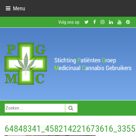
Menu
Volg ons op:
64848341_458214221673616_3355