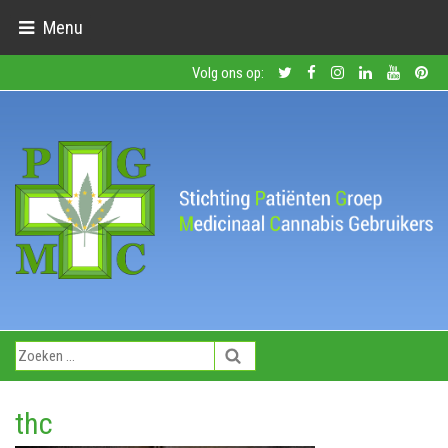
Menu
Volg ons op:
thc