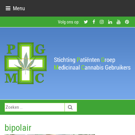
Menu
Volg ons op:
bipolair