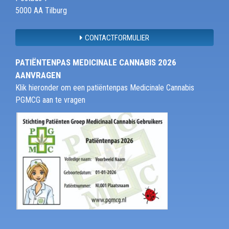
5000 AA Tilburg
CONTACTFORMULIER
PATIËNTENPAS MEDICINALE CANNABIS 2026
AANVRAGEN
Klik hieronder om een patiëntenpas Medicinale Cannabis
PGMCG aan te vragen