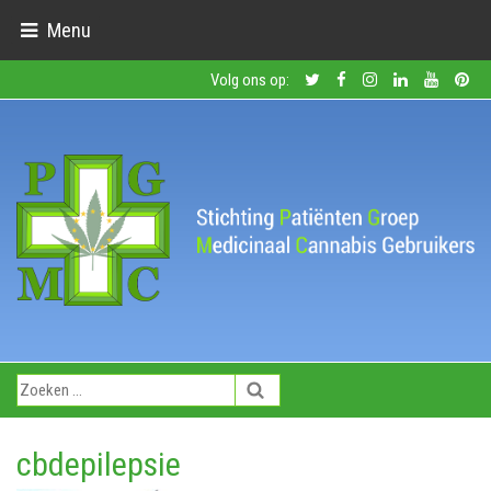
Menu
Volg ons op:
cbdepilepsie