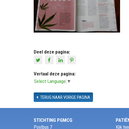
Deel deze pagina:
Vertaal deze pagina:
Select Language
▼
TERUG NAAR VORIGE PAGINA
STICHTING PGMCG
PATIË
Postbus 7
Klik h