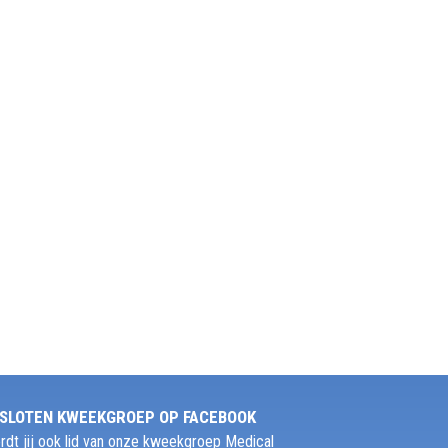
SLOTEN KWEEKGROEP OP FACEBOOK
rdt jij ook lid van onze kweekgroep Medical