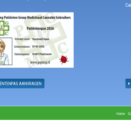
Ca
IËNTENPAS AANVRAGEN
Home
Co