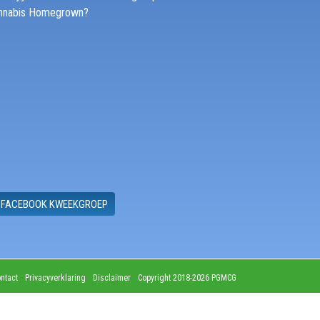
nnabis Homegrown?
FACEBOOK KWEEKGROEP
ntact
Privacyverklaring
Disclaimer
Copyright 2018-2026 PGMCG