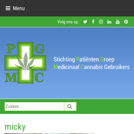
Menu
Volg ons op:
micky