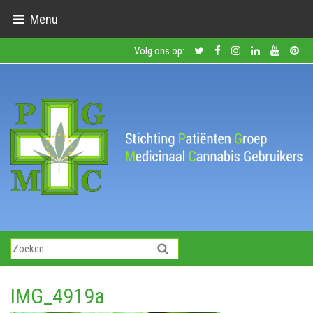
Menu
Volg ons op:
IMG_4919a